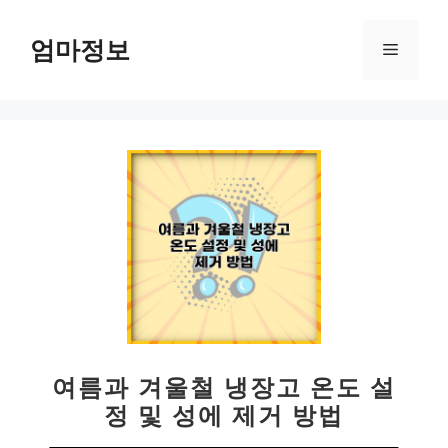
컨
텐
엄마정보
메
츠
로
뉴
건
너
뛰
기
여름과 겨울철 냉장고 온도 설
정 및 성에 제거 방법