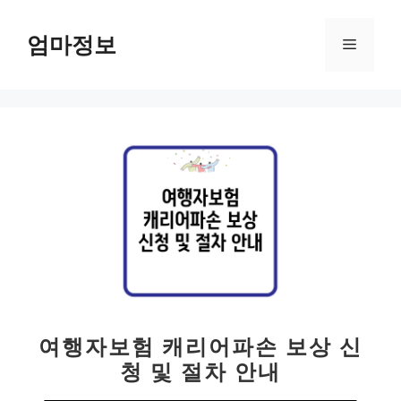
컨
텐
엄마정보
메
츠
로
뉴
건
너
뛰
기
여행자보험 캐리어파손 보상 신
청 및 절차 안내