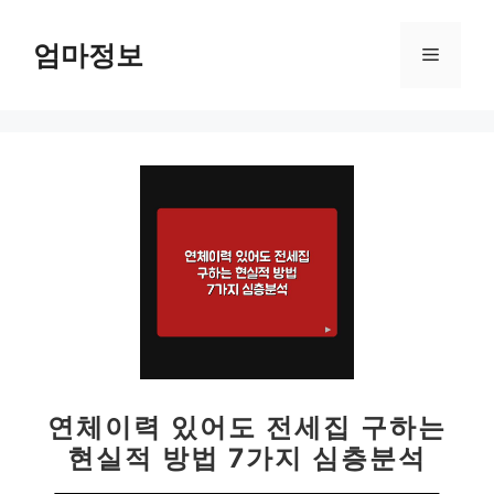
컨
텐
엄마정보
메
츠
로
뉴
건
너
뛰
기
연체이력 있어도 전세집 구하는
현실적 방법 7가지 심층분석