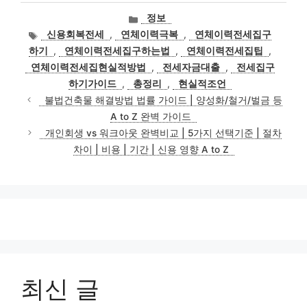
카
정보
테
태
신용회복전세
,
연체이력극복
,
연체이력전세집구
고
그
하기
,
연체이력전세집구하는법
,
연체이력전세집팁
,
리
연체이력전세집현실적방법
,
전세자금대출
,
전세집구
하기가이드
,
총정리
,
현실적조언
불법건축물 해결방법 법률 가이드 | 양성화/철거/벌금 등
A to Z 완벽 가이드
개인회생 vs 워크아웃 완벽비교 | 5가지 선택기준 | 절차
차이 | 비용 | 기간 | 신용 영향 A to Z
최신 글