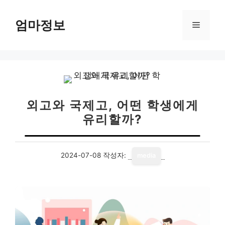
컨
텐
엄마정보
메
츠
로
뉴
건
너
뛰
기
외고와 국제고, 어떤 학생에게
유리할까?
2024-07-08
작성자:
media