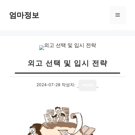
컨
텐
엄마정보
메
츠
로
뉴
건
너
뛰
기
외고 선택 및 입시 전략
2024-07-28
작성자:
media