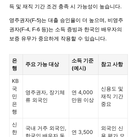
득 및 재직 기간 조건 충족 시 가능성이 높습니다.
영주권자(F-5)는 대출 승인율이 더 높으며, 비영주
권자(F-4, F-6 등)는 소득 증빙과 한국인 배우자의
보증 유무가 중요하게 작용할 수 있습니다.
은
소득 기준
주요 가능 대상
참고 사항
행
(예시)
KB
국
신용도 및
영주권자, 장기체
연 4,000
민
재직 기간
류 외국인
만원 이상
은
중요
행
신
국내 거주 외국인,
외국인 신
한
연 3,500
한국인 배우자 동
용 평가 모