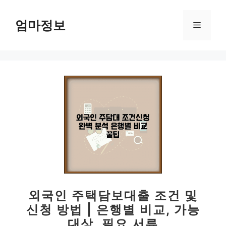
컨
텐
엄마정보
메
츠
로
뉴
건
너
뛰
기
외국인 주택담보대출 조건 및
신청 방법 | 은행별 비교, 가능
대상, 필요 서류