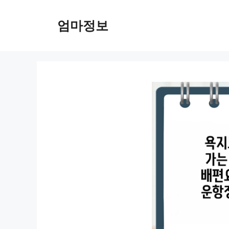
컨
텐
엄마정보
츠
로
건
너
뛰
기