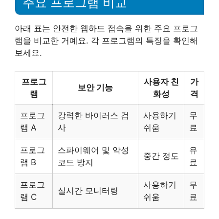
주요 프로그램 비교
아래 표는 안전한 웹하드 접속을 위한 주요 프로그
램을 비교한 거예요. 각 프로그램의 특징을 확인해
보세요.
프로그
사용자 친
가
보안 기능
램
화성
격
프로그
강력한 바이러스 검
사용하기
무
램 A
사
쉬움
료
프로그
스파이웨어 및 악성
유
중간 정도
램 B
코드 방지
료
프로그
사용하기
무
실시간 모니터링
램 C
쉬움
료