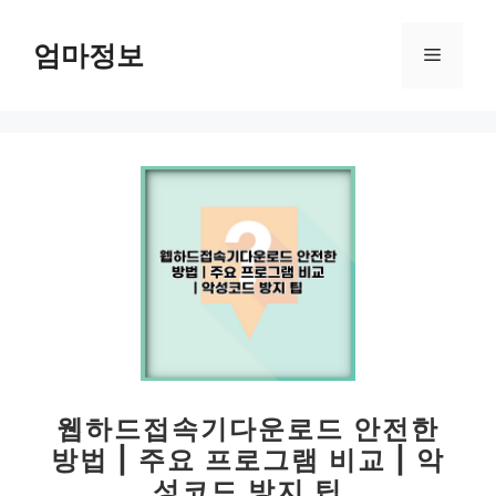
컨
텐
엄마정보
메
츠
로
뉴
건
너
뛰
기
웹하드접속기다운로드 안전한
방법 | 주요 프로그램 비교 | 악
성코드 방지 팁