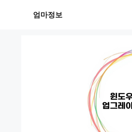
컨
텐
엄마정보
츠
로
건
너
뛰
기