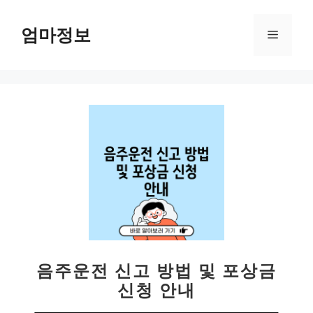
컨
텐
엄마정보
메
츠
로
뉴
건
너
뛰
기
음주운전 신고 방법 및 포상금
신청 안내