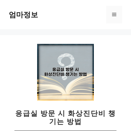
컨
텐
엄마정보
메
츠
로
뉴
건
너
뛰
기
응급실 방문 시 화상진단비 챙
기는 방법