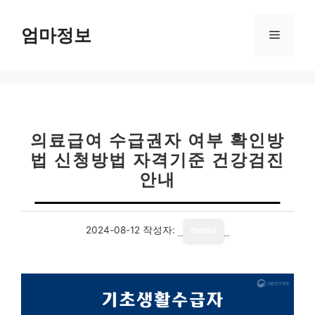
컨
텐
엄마정보
메
츠
로
뉴
건
너
뛰
기
의료급여 수급권자 여부 확인방
법 신청방법 자격기준 건강검진
안내
2024-08-12
작성자:
media