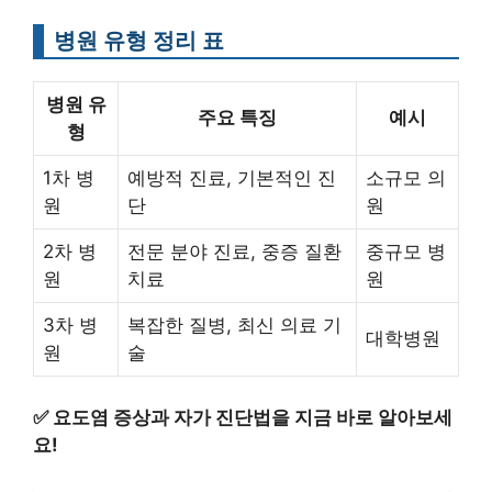
병원 유형 정리 표
병원 유
주요 특징
예시
형
1차 병
예방적 진료, 기본적인 진
소규모 의
원
단
원
2차 병
전문 분야 진료, 중증 질환
중규모 병
원
치료
원
3차 병
복잡한 질병, 최신 의료 기
대학병원
원
술
✅
요도염 증상과 자가 진단법을 지금 바로 알아보세
요!