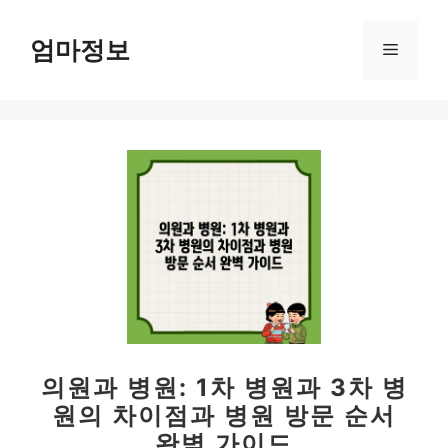
컨
텐
엄마정보
메
츠
로
뉴
건
너
뛰
기
의원과 병원: 1차 병원과 3차 병
원의 차이점과 병원 방문 순서
완벽 가이드