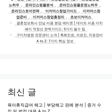
고
그
노하우
,
온라인쇼핑몰분석
,
온라인쇼핑몰운영노하우
,
리
온라인스토어전략
,
이커머스창업가이드
,
이커머스창
업준비
,
이커머스창업총정리
,
초보이커머스
결혼정보회사 만남 비용 분담 에티켓 | 데이트 비용 더치
페이 적정선 완벽가이드: 5가지 필수 팁
구미차병원 전문센터 소개 | 특화진료, 의료진, 치료장비
A to Z: 7가지 핵심 정보
최신 글
육아휴직급여 해고 | 부당해고 판례 분석 | 증거 수
집 및 법적 대응 A to Z