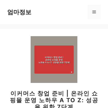
컨
텐
엄마정보
메
츠
로
뉴
건
너
뛰
기
이커머스 창업 준비 | 온라인 쇼
핑몰 운영 노하우 A TO Z: 성공
을 위한 7단계