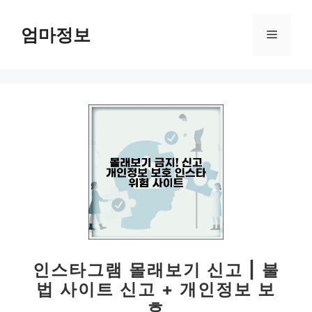
컨
텐
엄마정보
메
츠
로
뉴
건
너
뛰
기
인스타그램 몰래보기 신고 | 불
법 사이트 신고 + 개인정보 보
호