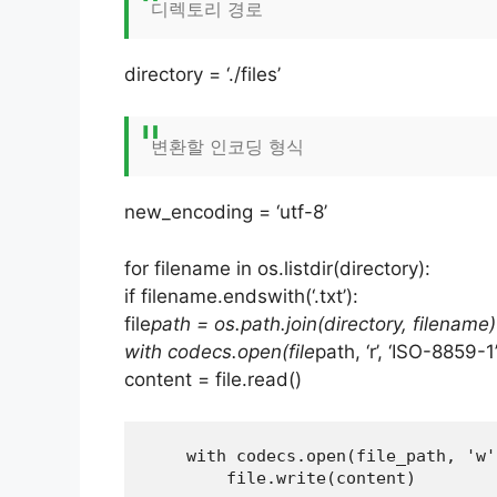
디렉토리 경로
directory = ‘./files’
변환할 인코딩 형식
new_encoding = ‘utf-8’
for filename in os.listdir(directory):
if filename.endswith(‘.txt’):
file
path = os.path.join(directory, filename)
with codecs.open(file
path, ‘r’, ‘ISO-8859-1’
content = file.read()
    with codecs.open(file_path, 'w'