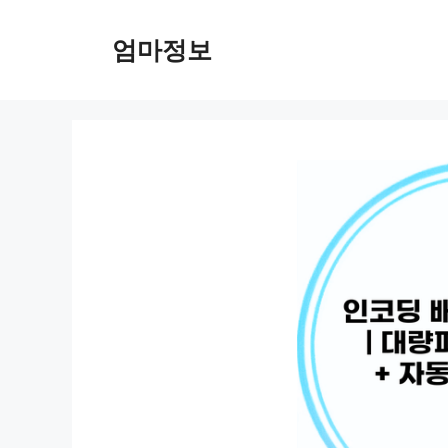
컨
텐
엄마정보
츠
로
건
너
뛰
기