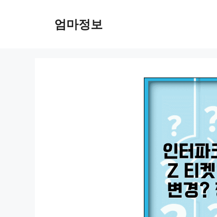
컨
텐
엄마정보
츠
로
건
너
뛰
기