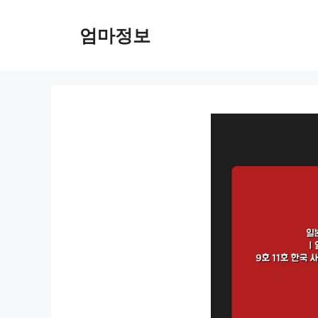
컨
텐
엄마정보
츠
로
건
너
뛰
기