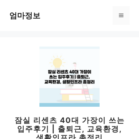
컨
텐
엄마정보
메
츠
로
뉴
건
너
뛰
기
잠실 리센츠 40대 가장이 쓰는
입주후기 | 출퇴근, 교육환경,
생활인프라 총정리