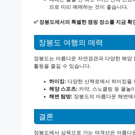
므로 미리 예매하는 것이 좋습니다.
✅
장봉도에서의 특별한 캠핑 장소를 지금 확
장봉도 여행의 매력
장봉도는 아름다운 자연경관과 다양한 해양 
활동을 즐길 수 있습니다.
하이킹:
다양한 산책로에서 하이킹을 하
해양 스포츠:
카약, 스노클링 등 물놀이
해변 탐방:
장봉도의 아름다운 해변에서
결론
장봉도에서 삼목으로 가는 여객선은 아름다운