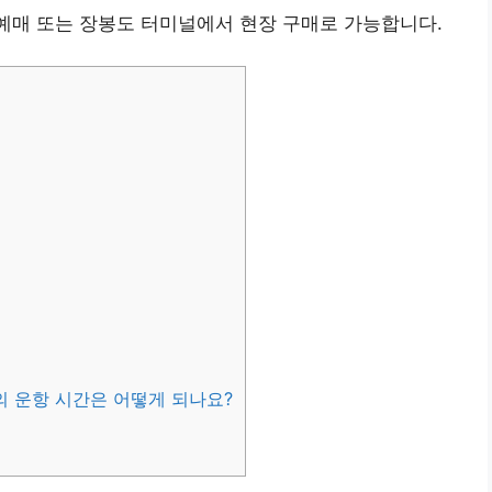
 예매 또는 장봉도 터미널에서 현장 구매로 가능합니다.
의 운항 시간은 어떻게 되나요?