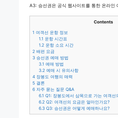
A3: 승선권은 공식 웹사이트를 통한 온라인
Contents
1
여객선 운항 정보
1.1
운항 시간표
1.2
운항 소요 시간
2
배편 요금
3
승선권 예매 방법
3.1
예매 방법
3.2
예매 시 유의사항
4
장봉도 여행의 매력
5
결론
6
자주 묻는 질문 Q&A
6.1
Q1: 장봉도에서 삼목으로 가는 여객선
6.2
Q2: 여객선의 요금은 얼마인가요?
6.3
Q3: 승선권은 어떻게 예매하나요?