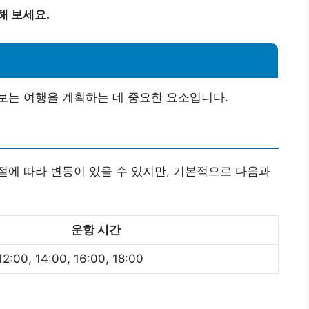
해 보세요.
보는 여행을 계획하는 데 중요한 요소입니다.
에 따라 변동이 있을 수 있지만, 기본적으로 다음과
운항 시간
12:00, 14:00, 16:00, 18:00