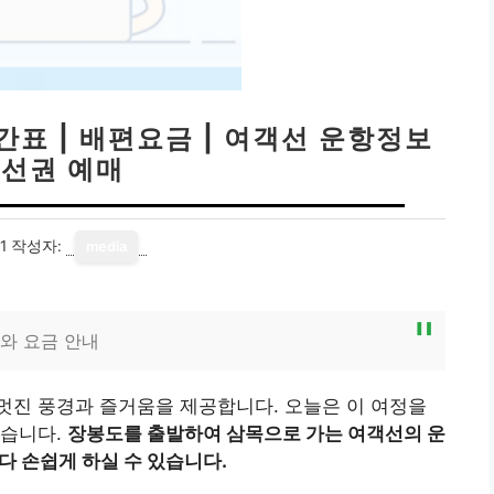
간표 | 배편요금 | 여객선 운항정보
승선권 예매
1
작성자:
media
와 요금 안내
멋진 풍경과 즐거움을 제공합니다. 오늘은 이 여정을
겠습니다.
장봉도를 출발하여 삼목으로 가는 여객선의 운
다 손쉽게 하실 수 있습니다.