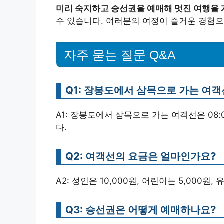
미리 숙지하고 승선권을 예매해 멋진 여행을 
수 있습니다. 여러분의 여정이 즐거운 경험으
자주 묻는 질문 Q&A
Q1: 장봉도에서 삼목으로 가는 여
A1: 장봉도에서 삼목으로 가는 여객선은 08:00, 10
다.
Q2: 여객선의 요금은 얼마인가요?
A2: 성인은 10,000원, 어린이는 5,000원
Q3: 승선권은 어떻게 예매하나요?