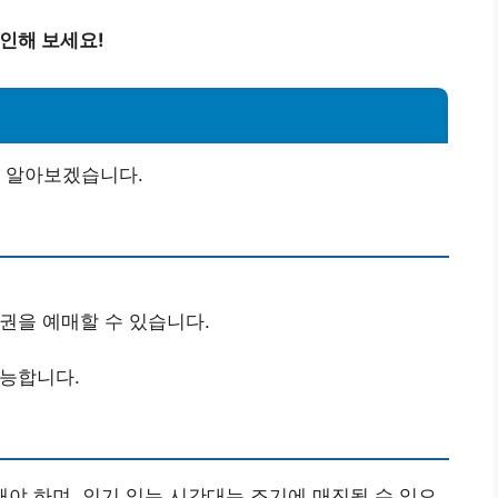
확인해 보세요!
지 알아보겠습니다.
권을 예매할 수 있습니다.
능합니다.
해야 하며, 인기 있는 시간대는 조기에 매진될 수 있으