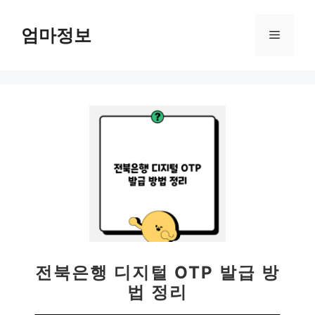
컨
텐
엄마정보
메
츠
로
뉴
건
너
뛰
기
전북은행 디지털 OTP 발급 방
법 정리