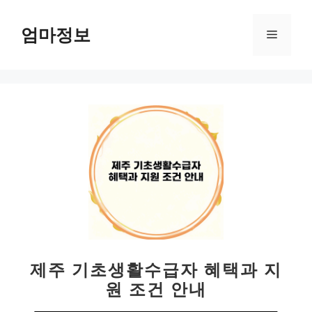
컨
텐
엄마정보
메
츠
로
뉴
건
너
뛰
기
제주 기초생활수급자 혜택과 지
원 조건 안내