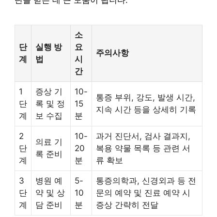
단을 받는 데 큰 도움이 됩니다.
소
단
실행 방
요
주의사항
계
법
시
간
1
증상 기
10-
통증 부위, 강도, 발생 시간,
단
록 및 정
15
지속 시간 등을 상세히 기록
계
보 수집
분
2
10-
과거 진단서, 검사 결과지,
의료 기
단
20
복용 약물 목록 등 관련 서
록 준비
계
분
류 확보
3
병원 예
5-
통증의학과, 신경외과 등 전
단
약 및 상
10
문의 예약 및 진료 예약 시
계
담 준비
분
증상 간략히 전달