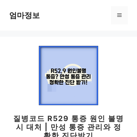
컨
텐
엄마정보
메
츠
로
뉴
건
너
뛰
기
질병코드 R529 통증 원인 불명
시 대처 | 만성 통증 관리와 정
확한 진단받기