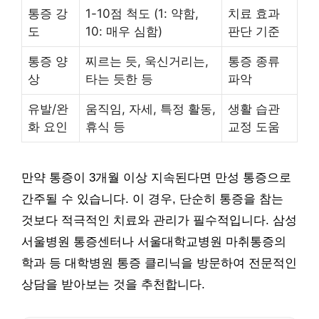
통증 강
1-10점 척도 (1: 약함,
치료 효과
도
10: 매우 심함)
판단 기준
통증 양
찌르는 듯, 욱신거리는,
통증 종류
상
타는 듯한 등
파악
유발/완
움직임, 자세, 특정 활동,
생활 습관
화 요인
휴식 등
교정 도움
만약 통증이 3개월 이상 지속된다면 만성 통증으로
간주될 수 있습니다. 이 경우, 단순히 통증을 참는
것보다 적극적인 치료와 관리가 필수적입니다. 삼성
서울병원 통증센터나 서울대학교병원 마취통증의
학과 등 대학병원 통증 클리닉을 방문하여 전문적인
상담을 받아보는 것을 추천합니다.