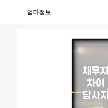
컨
텐
엄마정보
츠
로
건
너
뛰
기