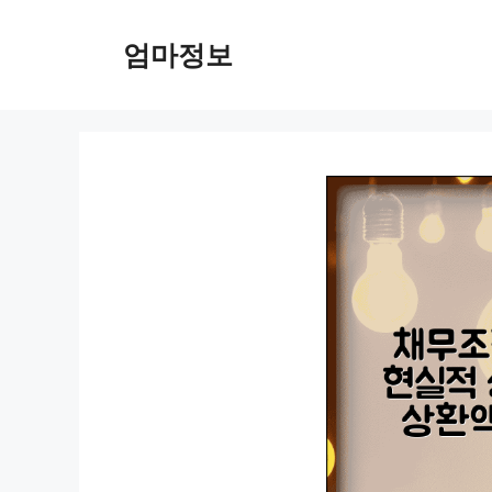
컨
텐
엄마정보
츠
로
건
너
뛰
기