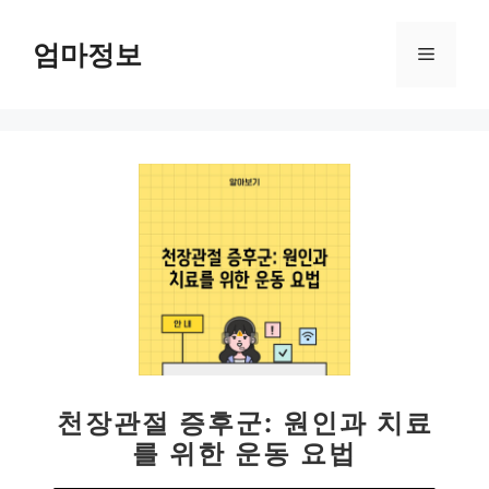
컨
텐
엄마정보
메
츠
로
뉴
건
너
뛰
기
천장관절 증후군: 원인과 치료
를 위한 운동 요법