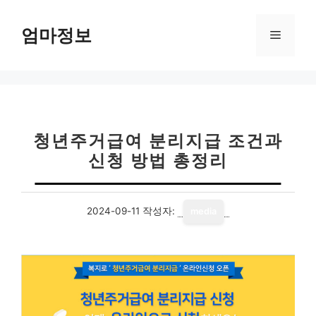
컨
텐
엄마정보
메
츠
로
뉴
건
너
뛰
기
청년주거급여 분리지급 조건과
신청 방법 총정리
2024-09-11
작성자:
media