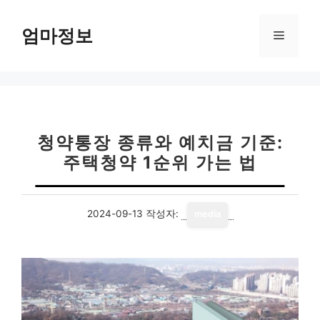
컨
텐
엄마정보
메
츠
로
뉴
건
너
뛰
기
청약통장 종류와 예치금 기준:
주택청약 1순위 가는 법
2024-09-13
작성자:
media