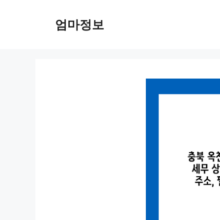
컨
텐
엄마정보
츠
로
건
너
뛰
기