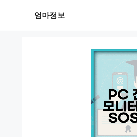
컨
텐
엄마정보
츠
로
건
너
뛰
기