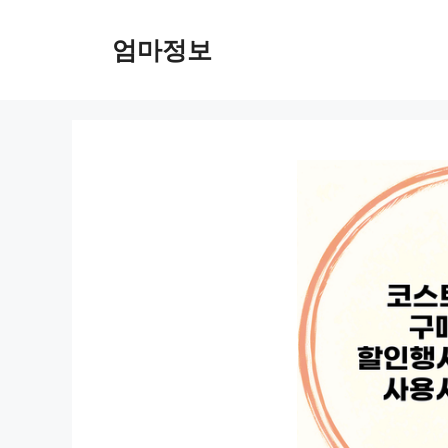
컨
텐
엄마정보
츠
로
건
너
뛰
기