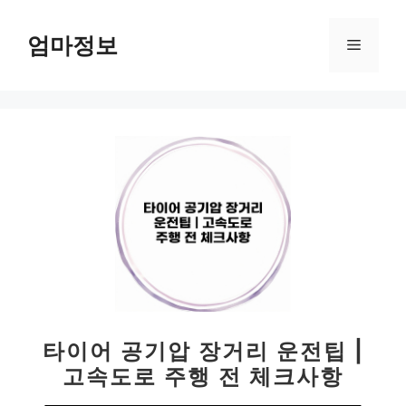
컨
텐
엄마정보
메
츠
로
뉴
건
너
뛰
기
타이어 공기압 장거리 운전팁 |
고속도로 주행 전 체크사항