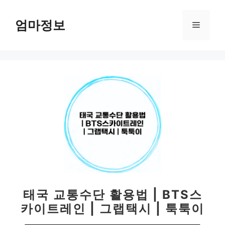
컨
텐
엄마정보
메
츠
로
뉴
건
너
뛰
기
태국 교통수단 활용법 | BTS스
카이트레인 | 그랩택시 | 툭툭이