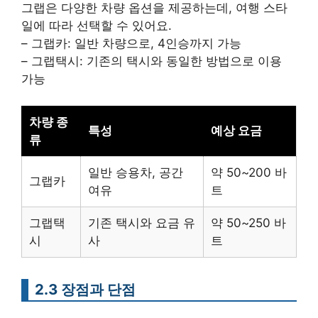
그랩은 다양한 차량 옵션을 제공하는데, 여행 스타
일에 따라 선택할 수 있어요.
– 그랩카: 일반 차량으로, 4인승까지 가능
– 그랩택시: 기존의 택시와 동일한 방법으로 이용
가능
차량 종
특성
예상 요금
류
일반 승용차, 공간
약 50~200 바
그랩카
여유
트
그랩택
기존 택시와 요금 유
약 50~250 바
시
사
트
2.3 장점과 단점