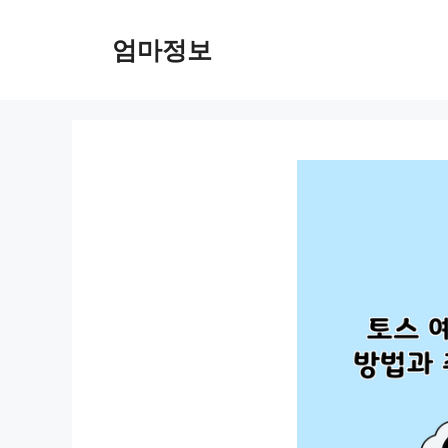
컨
텐
엄마정보
츠
로
건
너
뛰
기