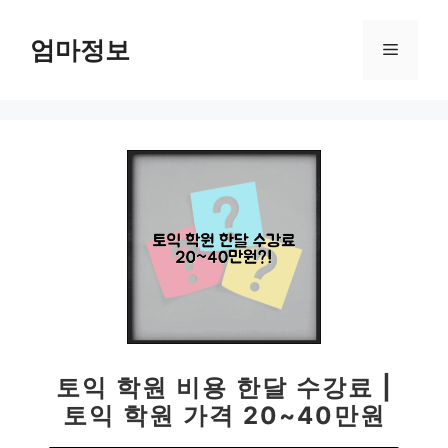
컨
텐
엄마정보
메
츠
로
뉴
건
너
뛰
기
토익 학원 비용 한달 수강료 |
토익 학원 가격 20~40만원