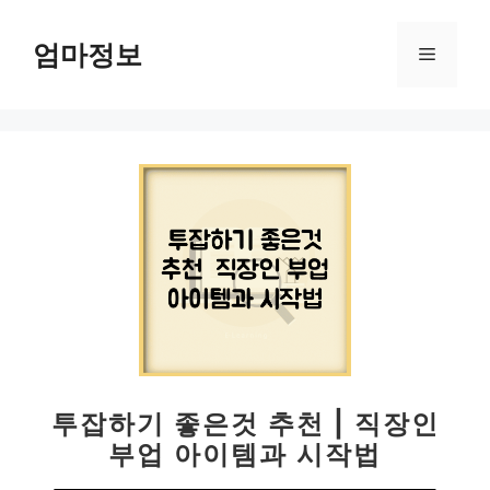
컨
텐
엄마정보
메
츠
로
뉴
건
너
뛰
기
투잡하기 좋은것 추천 | 직장인
부업 아이템과 시작법