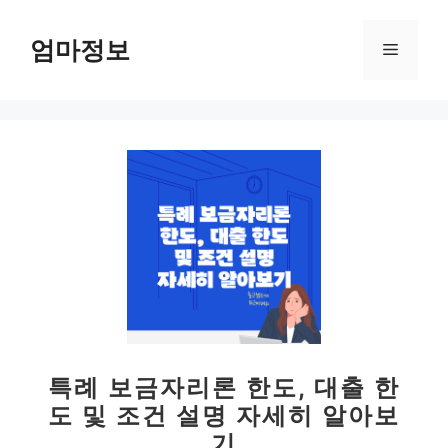
컨
텐
엄마정보
메
츠
로
뉴
건
너
뛰
기
특례 보금자리론 한도, 대출 한
도 및 조건 설명 자세히 알아보
기