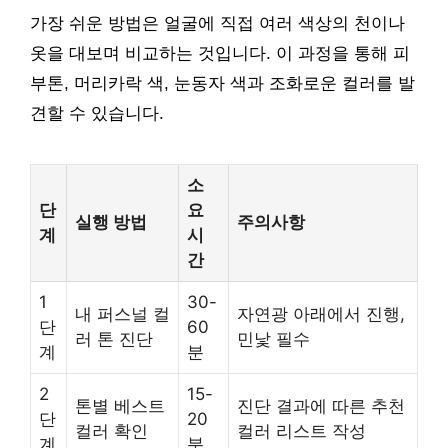
가장 쉬운 방법은 얼굴에 직접 여러 색상의 천이나
옷을 대보며 비교하는 것입니다. 이 과정을 통해 피
부톤, 머리카락 색, 눈동자 색과 조화로운 컬러를 발
견할 수 있습니다.
소
단
요
실행 방법
주의사항
계
시
간
1
30-
내 퍼스널 컬
자연광 아래에서 진행,
단
60
러 톤 진단
민낯 필수
계
분
2
15-
톤별 베스트
진단 결과에 따른 추천
단
20
컬러 확인
컬러 리스트 작성
계
분