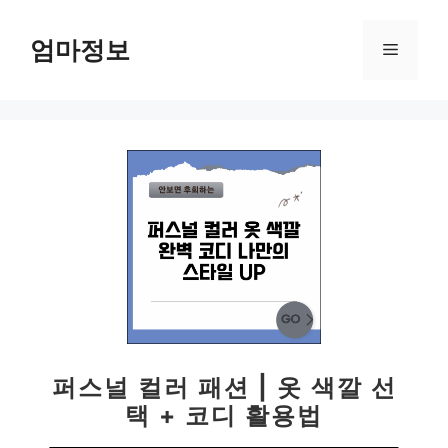
컨
텐
엄마정보
메
츠
로
뉴
건
너
뛰
기
퍼스널 컬러 패션 | 옷 색깔 선
택 + 코디 활용법