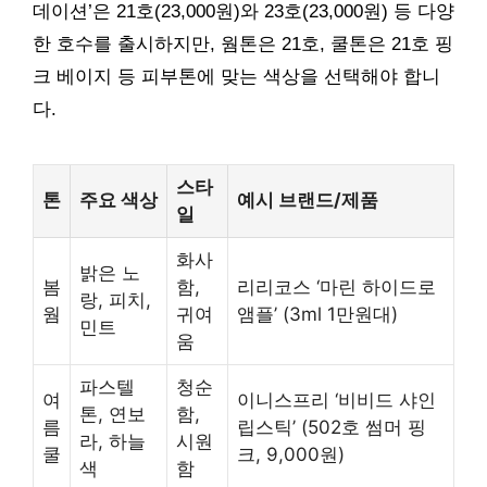
데이션’은 21호(23,000원)와 23호(23,000원) 등 다양
한 호수를 출시하지만, 웜톤은 21호, 쿨톤은 21호 핑
크 베이지 등 피부톤에 맞는 색상을 선택해야 합니
다.
스타
톤
주요 색상
예시 브랜드/제품
일
화사
밝은 노
봄
함,
리리코스 ‘마린 하이드로
랑, 피치,
웜
귀여
앰플’ (3ml 1만원대)
민트
움
파스텔
청순
여
이니스프리 ‘비비드 샤인
톤, 연보
함,
름
립스틱’ (502호 썸머 핑
라, 하늘
시원
쿨
크, 9,000원)
색
함