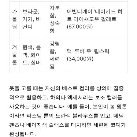
차분
가
브라운,
어반디케이 ‘네이키드 히
함,
을
카키, 버
트 아이섀도우 팔레트’
성숙
웜
건디
(67,000원)
함
강렬
겨
원색, 블
함,
맥 ‘루비 우’ 립스틱
울
랙, 화이
세련
(34,000원)
쿨
트, 실버
됨
옷을 고를 때는 자신의 베스트 컬러를 상의에 집중
적으로 활용하고, 하의나 액세서리는 보조 컬러를
사용하는 것이 좋습니다. 예를 들어, 본인이 봄 웜톤
이라면 파스텔 톤의 노란색 블라우스를 입고, 데님
팬츠나 베이지색 슬랙스를 매치하면 세련된 코디가
완성됩니다.