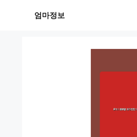
컨
텐
엄마정보
츠
로
건
너
뛰
기