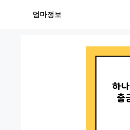
컨
텐
엄마정보
츠
로
건
너
뛰
기