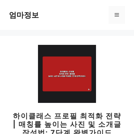
컨
텐
엄마정보
메
츠
로
뉴
건
너
뛰
기
하이클래스 프로필 최적화 전략
| 매칭률 높이는 사진 및 소개글
작성법: 7단계 완벽가이드