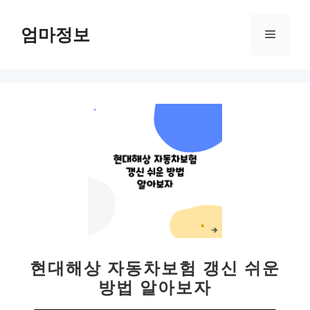
컨
텐
엄마정보
메
츠
로
뉴
건
너
뛰
기
현대해상 자동차보험 갱신 쉬운
방법 알아보자