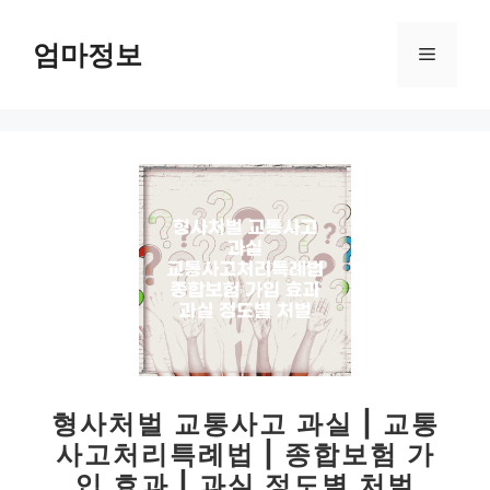
컨
텐
엄마정보
메
츠
로
뉴
건
너
뛰
기
형사처벌 교통사고 과실 | 교통
사고처리특례법 | 종합보험 가
입 효과 | 과실 정도별 처벌