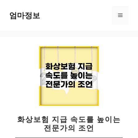
컨
텐
엄마정보
메
츠
로
뉴
건
너
뛰
기
화상보험 지급 속도를 높이는
전문가의 조언