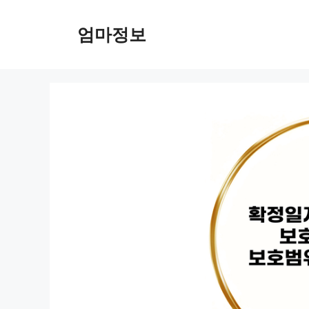
컨
텐
엄마정보
츠
로
건
너
뛰
기