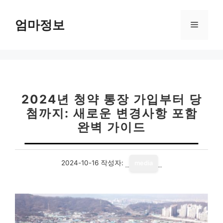
컨
텐
엄마정보
메
츠
로
뉴
건
너
뛰
기
2024년 청약 통장 가입부터 당
첨까지: 새로운 변경사항 포함
완벽 가이드
2024-10-16
작성자:
media