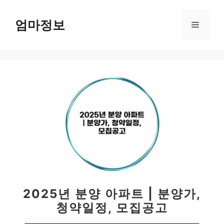
컨
텐
엄마정보
메
츠
로
뉴
건
너
뛰
기
2025년 분양 아파트 | 분양가,
청약일정, 모집공고