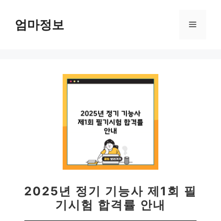
컨
텐
엄마정보
메
츠
로
뉴
건
너
뛰
기
2025년 정기 기능사 제1회 필
기시험 합격률 안내