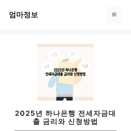
컨
텐
엄마정보
메
츠
로
뉴
건
너
뛰
기
2025년 하나은행 전세자금대
출 금리와 신청방법