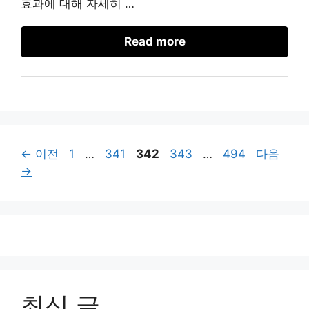
효과에 대해 자세히 …
Read more
페
페
페
페
페
←
이전
1
…
341
342
343
…
494
다음
이
이
이
이
이
→
지
지
지
지
지
최신 글