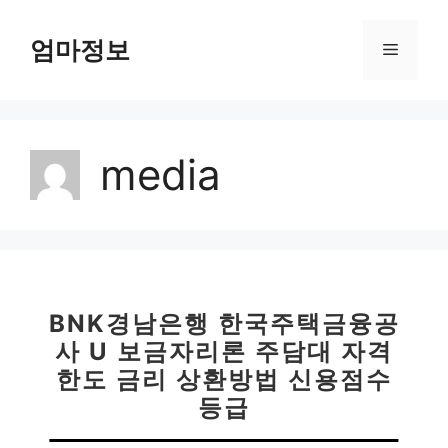
컨
텐
엄마정보
메
츠
로
뉴
건
너
media
뛰
기
BNK경남은행 한국주택금융공
사 U 보금자리론 주담대 자격
한도 금리 상환방법 신용점수
등급